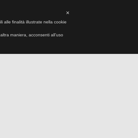
×
I
VIDEO
EVENTI
CONTATTI
alle finalità illustrate nella cookie
ltra maniera, acconsenti all’uso