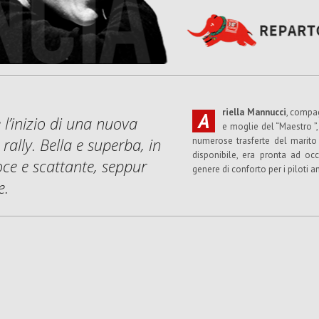
riella Mannucci
, compag
A
l’inizio di una nuova
e moglie del “Maestro ”
rally. Bella e superba, in
numerose trasferte del marito 
disponibile, era pronta ad occ
oce e scattante, seppur
genere di conforto per i piloti 
e.