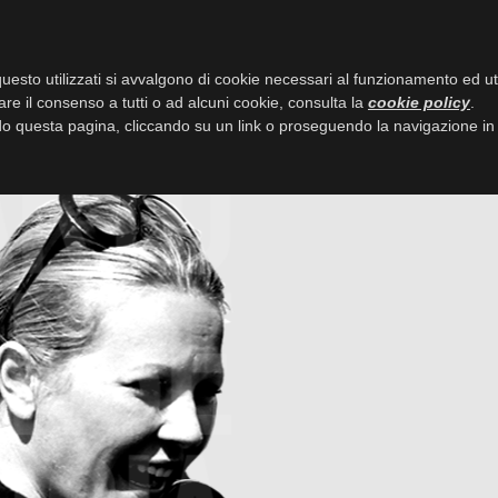
LE OPERE / SHOP
PERSONAGG
uesto utilizzati si avvalgono di cookie necessari al funzionamento ed utili 
are il consenso a tutti o ad alcuni cookie, consulta la
cookie policy
.
 questa pagina, cliccando su un link o proseguendo la navigazione in a