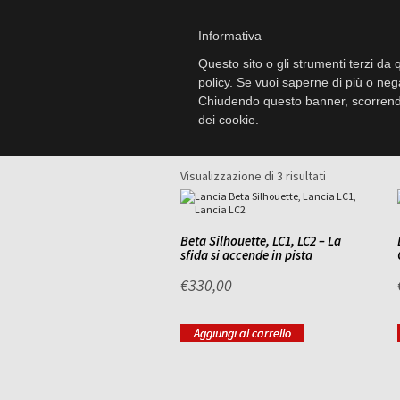
Informativa
Questo sito o gli strumenti terzi da q
policy. Se vuoi saperne di più o neg
Beta Silhouette, LC1, LC2 – 
Chiudendo questo banner, scorrendo
dei cookie.
Visualizzazione di 3 risultati
Beta Silhouette, LC1, LC2 – La
sfida si accende in pista
€
330,00
Aggiungi al carrello