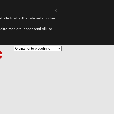
×
I
VIDEO
EVENTI
CONTATTI
alle finalità illustrate nella cookie
ltra maniera, acconsenti all’uso
a!