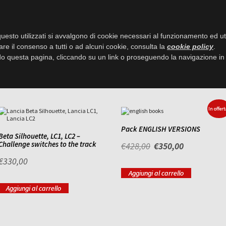
LE OPERE / SHOP
PERSONAGG
uesto utilizzati si avvalgono di cookie necessari al funzionamento ed utili 
are il consenso a tutti o ad alcuni cookie, consulta la
cookie policy
.
La sfida si accende in pista
 questa pagina, cliccando su un link o proseguendo la navigazione in a
In offert
Pack ENGLISH VERSIONS
Beta Silhouette, LC1, LC2 –
Challenge switches to the track
Il
Il
€
428,00
€
350,00
prezzo
prezzo
€
330,00
originale
attuale
era:
è:
Aggiungi al carrello
€428,00.
€350,00.
Aggiungi al carrello