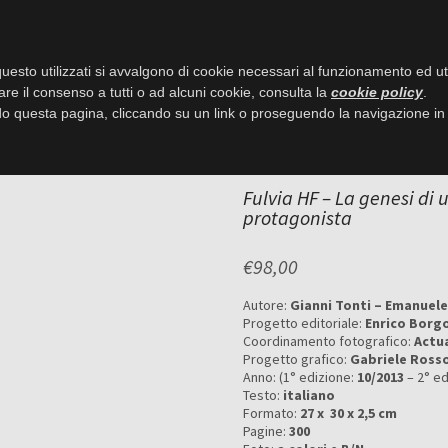
LE OPERE / SHOP
PERSONAGG
uesto utilizzati si avvalgono di cookie necessari al funzionamento ed utili 
are il consenso a tutti o ad alcuni cookie, consulta la
cookie policy
.
 mito raccontata da un protagonista
 questa pagina, cliccando su un link o proseguendo la navigazione in a
Fulvia HF – La genesi di
protagonista
€
98,00
Autore:
Gianni Tonti – Emanuel
Progetto editoriale:
Enrico Borg
Coordinamento fotografico:
Actu
Progetto grafico:
Gabriele Ross
Anno: (1° edizione:
10/2013
– 2° ed
Testo:
italiano
Formato:
27 x
30 x 2,5 cm
Pagine:
300