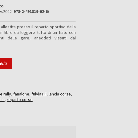
to
 v.2022:
978-2-491819-02-6
)
a allestita presso il reparto sportivo della
n libro da leggere tutto di un fiato con
nti delle gare, aneddoti vissuti dai
ello
e rally
,
fanalone
,
fulvia HF
,
lancia corse
,
cia
,
reparto corse