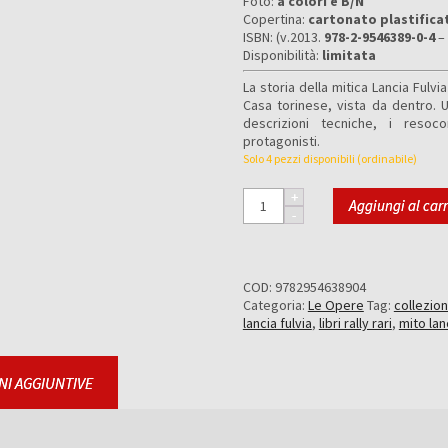
Foto:
a colori e B/N
Copertina:
cartonato plastifica
ISBN: (v.2013
.
978-2-9546389-0-4
–
Disponibilità:
limitata
La storia della mitica Lancia Fulvi
Casa torinese, vista da dentro. U
descrizioni tecniche, i resoco
protagonisti.
Solo 4 pezzi disponibili (ordinabile)
Aggiungi al carr
COD:
9782954638904
Categoria:
Le Opere
Tag:
collezion
lancia fulvia
,
libri rally rari
,
mito lan
NI AGGIUNTIVE