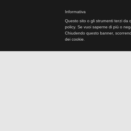
Informativa
Questo sito o gli strumenti terzi da q
policy. Se vuoi saperne di più o neg
Fulvia HF – La genesi di un
Chiudendo questo banner, scorrendo
dei cookie.