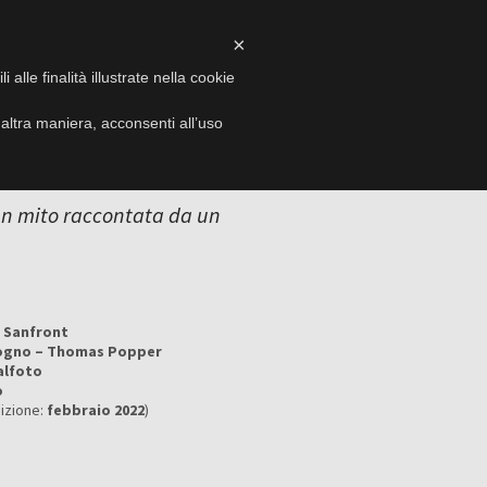
×
I
VIDEO
EVENTI
CONTATTI
alle finalità illustrate nella cookie
ltra maniera, acconsenti all’uso
 un mito raccontata da un
e Sanfront
ogno – Thomas Popper
alfoto
o
izione:
febbraio 2022
)