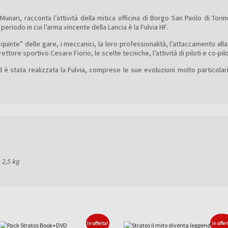
 Munari, racconta l’attività della mitica officina di Borgo San Paolo di Tor
 periodo in cui l’arma vincente della Lancia è la Fulvia HF.
e quinte” delle gare, i meccanici, la loro professionalità, l’attaccamento all
ettore sportivo Cesare Fiorio, le scelte tecniche, l’attività di piloti e co-pilo
ed è stata realizzata la Fulvia, comprese le sue evoluzioni molto partico
2,5 kg
In offerta!
In offer